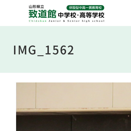
Skip
to
content
IMG_1562