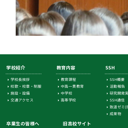
学校紹介
教育内容
SSH
学校長挨拶
教育課程
SSH概要
校歌・校章・制服
中高一貫教育
活動報告
施設・設備
中学校
研究開発
交通アクセス
高等学校
SSH通信
致道ゼミ(
成果物
卒業生の皆様へ
旧高校サイト