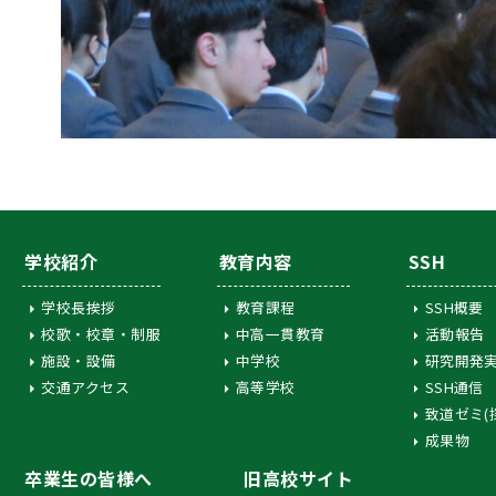
学校紹介
教育内容
SSH
学校長挨拶
教育課程
SSH概要
校歌・校章・制服
中高一貫教育
活動報告
施設・設備
中学校
研究開発
交通アクセス
高等学校
SSH通信
致道ゼミ(
成果物
卒業生の皆様へ
旧高校サイト