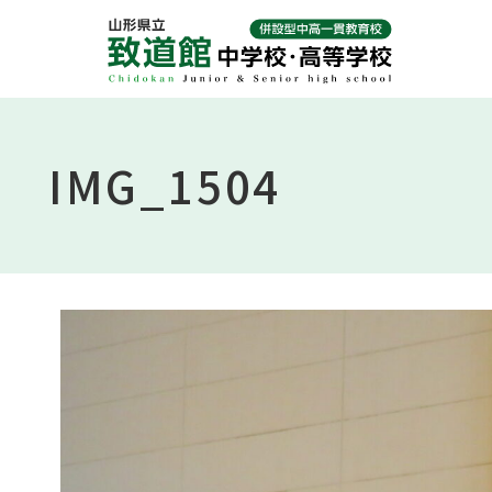
Skip
to
content
IMG_1504