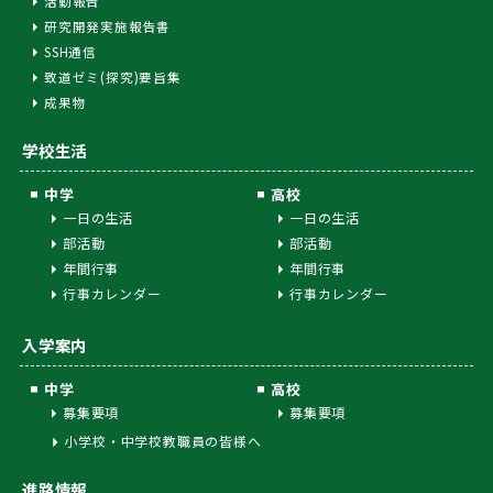
活動報告
研究開発実施報告書
SSH通信
致道ゼミ(探究)要旨集
成果物
学校生活
中学
高校
一日の生活
一日の生活
部活動
部活動
年間行事
年間行事
行事カレンダー
行事カレンダー
入学案内
中学
高校
募集要項
募集要項
小学校・中学校教職員の皆様へ
進路情報