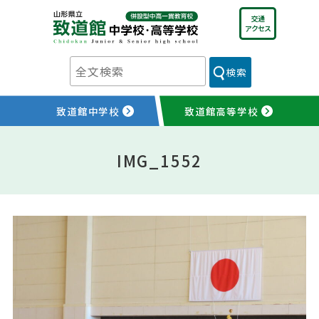
Skip
交通
to
アクセス
content
検索
致道館中学校
致道館高等学校
IMG_1552