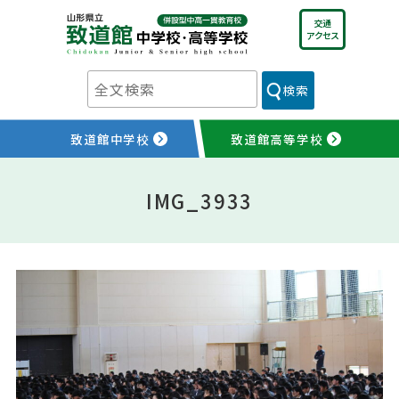
Skip
交通
to
アクセス
content
検索
致道館中学校
致道館高等学校
IMG_3933