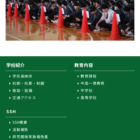
学校紹介
教育内容
学校長挨拶
教育課程
校歌・校章・制服
中高一貫教育
施設・設備
中学校
交通アクセス
高等学校
SSH
SSH概要
活動報告
研究開発実施報告書