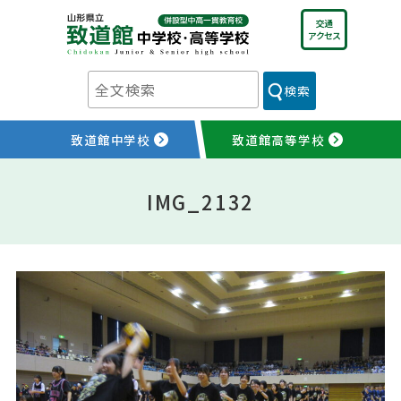
Skip
交通
to
アクセス
content
検索
致道館中学校
致道館高等学校
IMG_2132