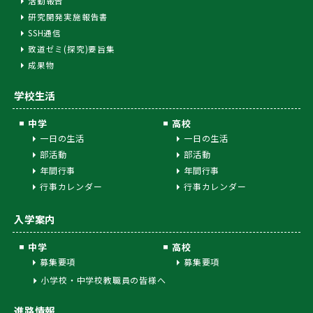
活動報告
研究開発実施報告書
SSH通信
致道ゼミ(探究)要旨集
成果物
学校生活
中学
高校
一日の生活
一日の生活
部活動
部活動
年間行事
年間行事
行事カレンダー
行事カレンダー
入学案内
中学
高校
募集要項
募集要項
小学校・中学校教職員の皆様へ
進路情報