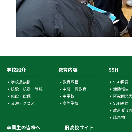
学校紹介
教育内容
SSH
学校長挨拶
教育課程
SSH概要
校歌・校章・制服
中高一貫教育
活動報告
施設・設備
中学校
研究開発
交通アクセス
高等学校
SSH通信
致道ゼミ(
成果物
卒業生の皆様へ
旧高校サイト