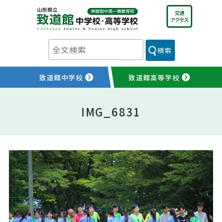
Skip
交通
to
アクセス
content
検索
致道館中学校
致道館高等学校
IMG_6831