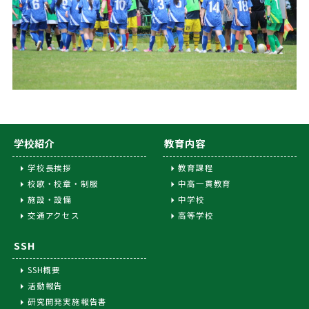
学校紹介
教育内容
学校長挨拶
教育課程
校歌・校章・制服
中高一貫教育
施設・設備
中学校
交通アクセス
高等学校
SSH
SSH概要
活動報告
研究開発実施報告書