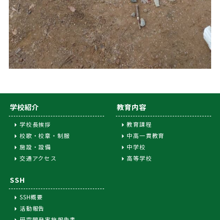
学校紹介
教育内容
学校長挨拶
教育課程
校歌・校章・制服
中高一貫教育
施設・設備
中学校
交通アクセス
高等学校
SSH
SSH概要
活動報告
研究開発実施報告書