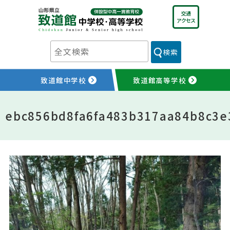
Skip
交通
to
アクセス
content
検索
致道館中学校
致道館高等学校
ebc856bd8fa6fa483b317aa84b8c3e