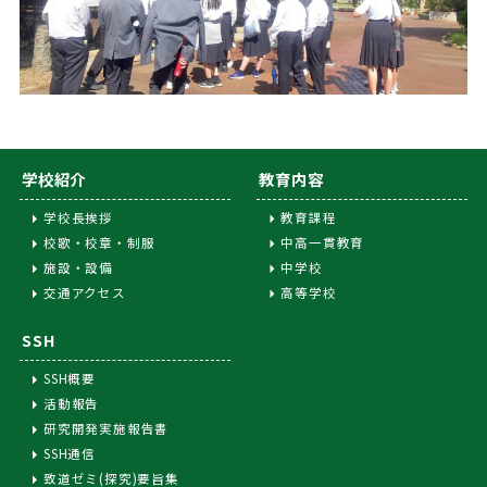
学校紹介
教育内容
学校長挨拶
教育課程
校歌・校章・制服
中高一貫教育
施設・設備
中学校
交通アクセス
高等学校
SSH
SSH概要
活動報告
研究開発実施報告書
SSH通信
致道ゼミ(探究)要旨集