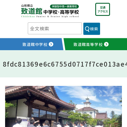
Skip
交通
to
アクセス
content
検索
致道館中学校
致道館高等学校
8fdc81369e6c6755d0717f7ce013ae