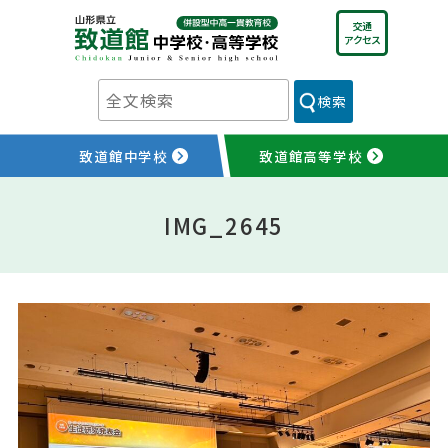
Skip
交通
to
アクセス
content
検索
致道館中学校
致道館高等学校
IMG_2645