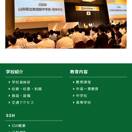
学校紹介
教育内容
学校長挨拶
教育課程
校歌・校章・制服
中高一貫教育
施設・設備
中学校
交通アクセス
高等学校
SSH
SSH概要