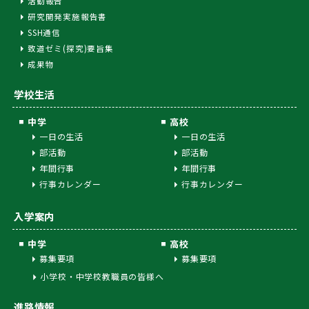
活動報告
研究開発実施報告書
SSH通信
致道ゼミ(探究)要旨集
成果物
学校生活
中学
高校
一日の生活
一日の生活
部活動
部活動
年間行事
年間行事
行事カレンダー
行事カレンダー
入学案内
中学
高校
募集要項
募集要項
小学校・中学校教職員の皆様へ
進路情報