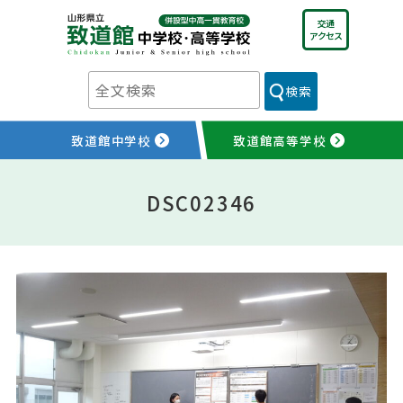
Skip
交通
to
アクセス
content
検索
致道館中学校
致道館高等学校
DSC02346