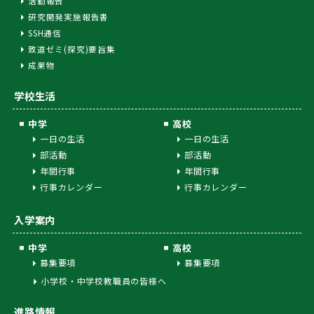
活動報告
研究開発実施報告書
SSH通信
致道ゼミ(探究)要旨集
成果物
学校生活
中学
高校
一日の生活
一日の生活
部活動
部活動
年間行事
年間行事
行事カレンダー
行事カレンダー
入学案内
中学
高校
募集要項
募集要項
小学校・中学校教職員の皆様へ
進路情報