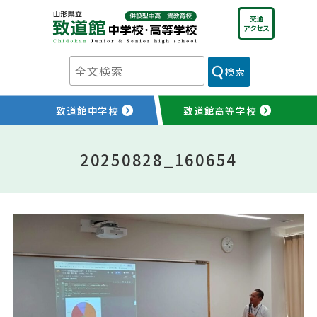
Skip
交通
to
アクセス
content
検索
致道館中学校
致道館高等学校
20250828_160654