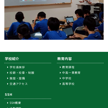
学校紹介
教育内容
学校長挨拶
教育課程
校歌・校章・制服
中高一貫教育
施設・設備
中学校
交通アクセス
高等学校
SSH
SSH概要