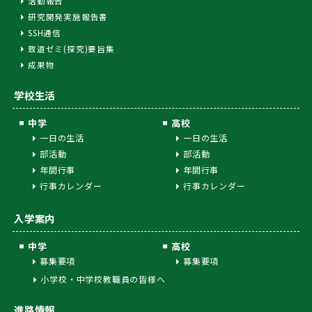
活動報告
研究開発実施報告書
SSH通信
致道ゼミ(探究)要旨集
成果物
学校生活
中学
高校
一日の生活
一日の生活
部活動
部活動
年間行事
年間行事
行事カレンダー
行事カレンダー
入学案内
中学
高校
募集要項
募集要項
小学校・中学校教職員の皆様へ
進路情報