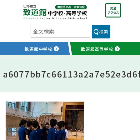
Skip
交通
to
アクセス
content
検索
致道館中学校
致道館高等学校
a6077bb7c66113a2a7e52e3d6