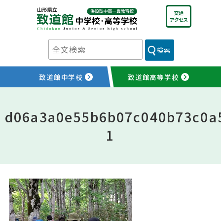
Skip
交通
to
アクセス
content
検索
致道館中学校
致道館高等学校
d06a3a0e55b6b07c040b73c0a
1