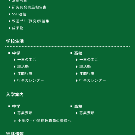
活動報告
研究開発実施報告書
SSH通信
致道ゼミ(探究)要旨集
成果物
学校生活
中学
高校
一日の生活
一日の生活
部活動
部活動
年間行事
年間行事
行事カレンダー
行事カレンダー
入学案内
中学
高校
募集要項
募集要項
小学校・中学校教職員の皆様へ
進路情報