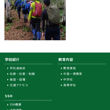
学校紹介
教育内容
学校長挨拶
教育課程
校歌・校章・制服
中高一貫教育
施設・設備
中学校
交通アクセス
高等学校
SSH
SSH概要