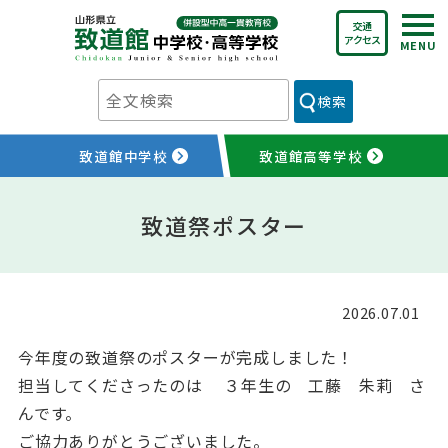
Skip
交通
to
アクセス
content
検索
致道館中学校
致道館高等学校
致道祭ポスター
2026.07.01
今年度の致道祭のポスターが完成しました！
担当してくださったのは ３年生の 工藤 朱莉 さ
んです。
ご協力ありがとうございました。