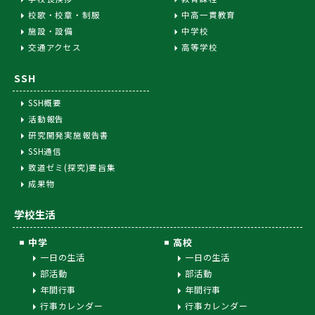
校歌・校章・制服
中高一貫教育
施設・設備
中学校
交通アクセス
高等学校
SSH
SSH概要
活動報告
研究開発実施報告書
SSH通信
致道ゼミ(探究)要旨集
成果物
学校生活
中学
高校
一日の生活
一日の生活
部活動
部活動
年間行事
年間行事
行事カレンダー
行事カレンダー