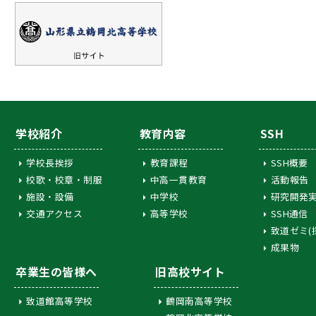
学校紹介
教育内容
SSH
学校長挨拶
教育課程
SSH概要
校歌・校章・制服
中高一貫教育
活動報告
施設・設備
中学校
研究開発
交通アクセス
高等学校
SSH通信
致道ゼミ(
成果物
卒業生の皆様へ
旧高校サイト
致道館高等学校
鶴岡南高等学校