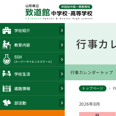
Skip
to
content
学校紹介
行事カ
教育内容
SSH
(スーパーサイエンススクール)
行事カレンダートップ
学校生活
進路情報
トップページ
部活動
2026年8月
日