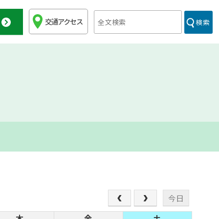
交通アクセス
検索
今日
木
金
土