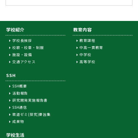
学校紹介
教育内容
学校長挨拶
教育課程
校歌・校章・制服
中高一貫教育
施設・設備
中学校
交通アクセス
高等学校
SSH
SSH概要
活動報告
研究開発実施報告書
SSH通信
致道ゼミ(探究)要旨集
成果物
学校生活