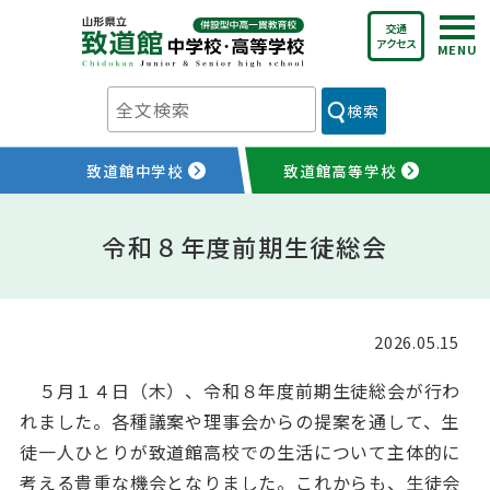
Skip
交通
to
アクセス
content
検索
致道館中学校
致道館高等学校
令和８年度前期生徒総会
2026.05.15
５月１４日（木）、令和８年度前期生徒総会が行わ
れました。各種議案や理事会からの提案を通して、生
徒一人ひとりが致道館高校での生活について主体的に
考える貴重な機会となりました。これからも、生徒会