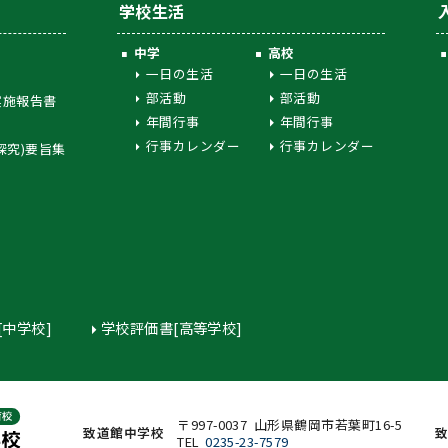
学校生活
中学
高校
一日の生活
一日の生活
部活動
部活動
実施報告書
年間行事
年間行事
行事カレンダー
行事カレンダー
探究)要旨集
[中学校]
学校評価書[高等学校]
〒997-0037 山形県鶴岡市若葉町16-5
致道館中学校
TEL
0235-23-7579