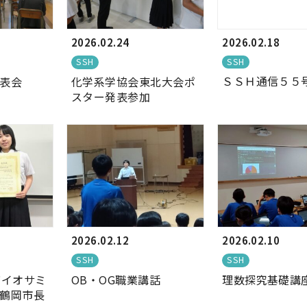
2026.02.18
2026.02.24
SSH
SSH
ＳＳＨ通信５５
表会
化学系学協会東北大会ポ
スター発表参加
2026.02.12
2026.02.10
SSH
SSH
バイオサミ
OB・OG職業講話
理数探究基礎講
鶴岡市長