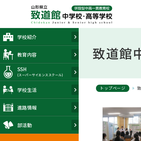
Skip
to
content
学校紹介
致道館
教育内容
SSH
(スーパーサイエンススクール)
トップページ
学校生活
進路情報
部活動