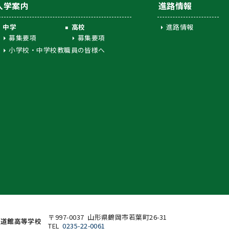
入学案内
進路情報
中学
高校
進路情報
募集要項
募集要項
小学校・中学校教職員の皆様へ
〒997-0037 山形県鶴岡市若葉町26-31
致道館高等学校
TEL
0235-22-0061