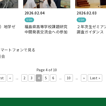
2026.02.04
2026.02.03
SSH
SSH
）地学ゼ
福島県高等学校課題研究
２年次生ゼミア
中間発表交流会への参加
調査ガイダンス
マートフォンで見る
Page 4 of 10
rst
«
...
2
3
4
5
6
...
10
...
»
Last »