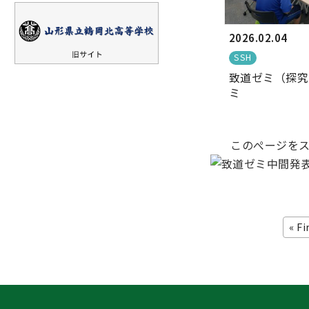
2026.02.04
SSH
致道ゼミ（探究
ミ
このぺージをス
« Fi