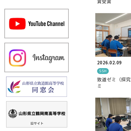
賞受賞
2026.02.09
SSH
致道ゼミ（探究
ミ