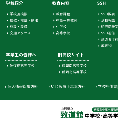
学校紹介
教育内容
SSH
学校長挨拶
教育課程
SSH概要
校歌・校章・制服
中高一貫教育
活動報告
施設・設備
中学校
研究開発
交通アクセス
高等学校
SSH通信
致道ゼミ(
成果物
卒業生の皆様へ
旧高校サイト
致道館高等学校
鶴岡南高等学校
鶴岡北高等学校
個人情報保護方針
いじめ防止基本方針
学校評価書