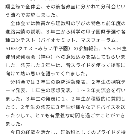
翔会館で全体会、その後各教室に分かれて分科会とい
う流れで実施しました。
全体会では教員から理数科の学びの特色と前年度の
進路実績の説明、３年生から科学の甲子園県予選や各
種コンテスト（バイオサミット、マスフォーラム、
SDGsクエストみらい甲子園）の参加報告、SＳＳＨ生
徒研究発表会（神戸）への意気込みを話してもらいま
した。発表した３年生は、皆スライドを使って後輩に
向けて熱い思いを語ってくれました。
分科会では３年生の探究活動発表、２年生の探究テ
ーマ発表、１年生の感想発表、１～３年交流会を行い
ました。３年生の発表に１、２年生が積極的に質問し
たり、２年生の発表に３年生が様々なアドバイスを送
ったりして、とても有意義な時間を過ごすことができ
ました。
今日の経験を活かし、理数科としてのプライドを持