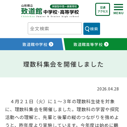
Skip
交通
to
アクセス
content
検索
致道館中学校
致道館高等学校
理数科集会を開催しました
2026.04.28
４月２１日（火）に１～３年の理数科生徒を対象
に、理数科集会を開催しました。理数科の学習や探究
活動への理解と、先輩と後輩の縦のつながりを強めよ
うと、昨年度より実施しています。今年度は始めに鶴