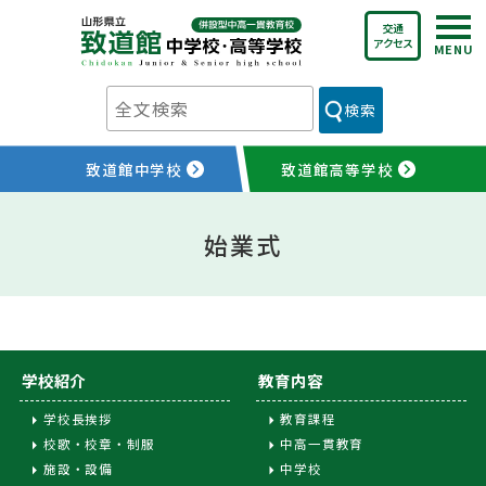
Skip
交通
to
アクセス
content
検索
致道館中学校
致道館高等学校
始業式
学校紹介
教育内容
学校長挨拶
教育課程
校歌・校章・制服
中高一貫教育
施設・設備
中学校