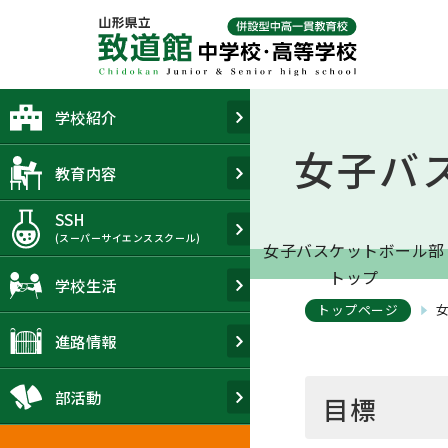
Skip
to
content
学校紹介
女子バ
教育内容
SSH
(スーパーサイエンススクール)
女子バスケットボール部
トップ
学校生活
トップページ
進路情報
部活動
目標