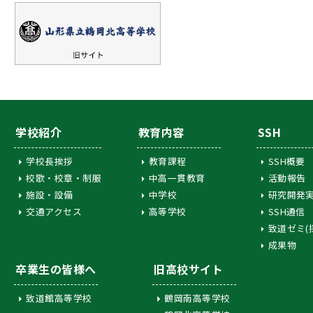
学校紹介
教育内容
SSH
学校長挨拶
教育課程
SSH概要
校歌・校章・制服
中高一貫教育
活動報告
施設・設備
中学校
研究開発
交通アクセス
高等学校
SSH通信
致道ゼミ(
成果物
卒業生の皆様へ
旧高校サイト
致道館高等学校
鶴岡南高等学校