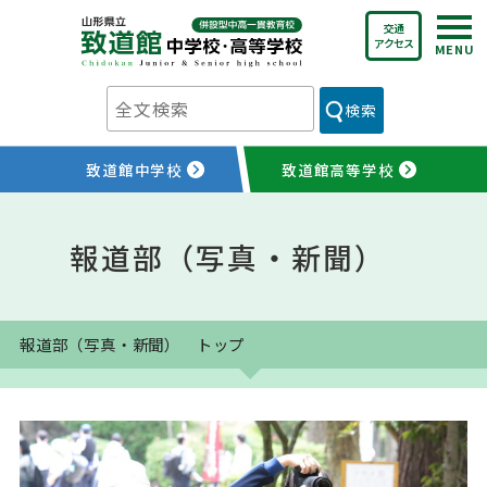
Skip
交通
to
アクセス
content
検索
致道館中学校
致道館高等学校
報道部（写真・新聞）
報道部（写真・新聞） トップ