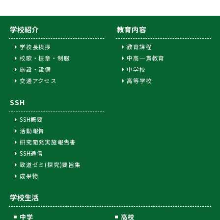
学校紹介
教育内容
学校長挨拶
教育課程
校歌・校章・制服
中高一貫教育
施設・設備
中学校
交通アクセス
高等学校
SSH
SSH概要
活動報告
研究開発実施報告書
SSH通信
致道ゼミ(探究)要旨集
成果物
学校生活
中学
高校